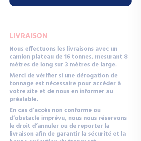
LIVRAISON
Nous effectuons les livraisons avec un
camion plateau de 16 tonnes, mesurant 8
mètres de long sur 3 mètres de large.
Merci de vérifier si une dérogation de
tonnage est nécessaire pour accéder à
votre site et de nous en informer au
préalable.
En cas d’accès non conforme ou
d’obstacle imprévu, nous nous réservons
le droit d’annuler ou de reporter la
livraison afin de garantir la sécurité et la