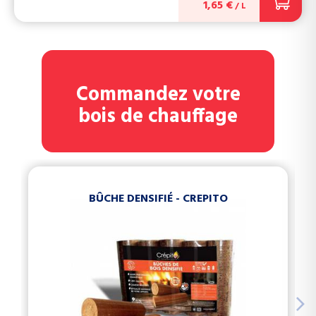
1,65 €
/ L
Commandez votre
bois de chauffage
BÛCHE DENSIFIÉ - CREPITO