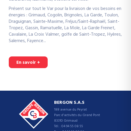
Présent sur tout le Var pour la livraison de vos besoins en
énergies : Grimaud, Cogolin, Brignoles, La Garde, Toulon,
Draguignan, Sainte-Maxime, Fréjus/Saint-Raphaël, Saint-
Tropez, Gassin, Ramatuelle, La Mole, La Garde Freinet,
Cavalaire, La Croix Valmer, golfe de Saint-Tropez, Hyères,
Salernes, Fayence...
En savoir +
BERGON S.A.S
188 avenue du Peyrat
Parc d'activités du Grand Pont
83310
Grimaud
Tél. : 04 94 55 08 55